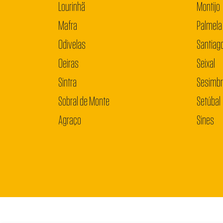
Lourinhã
Montijo
Mafra
Palmela
Odivelas
Santiag
Oeiras
Seixal
Sintra
Sesimb
Sobral de Monte
Setúbal
Agraço
Sines