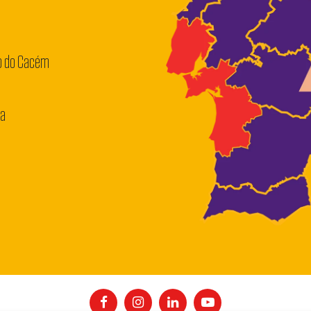
o do Cacém
ra