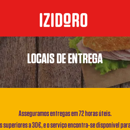
LOCAIS DE ENTREGA
Asseguramos entregas em 72 horas úteis.
 superiores a 30€, e o serviço encontra-se disponível pa