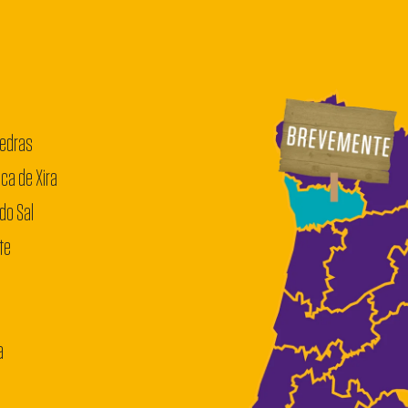
Vedras
nca de Xira
do Sal
te
a