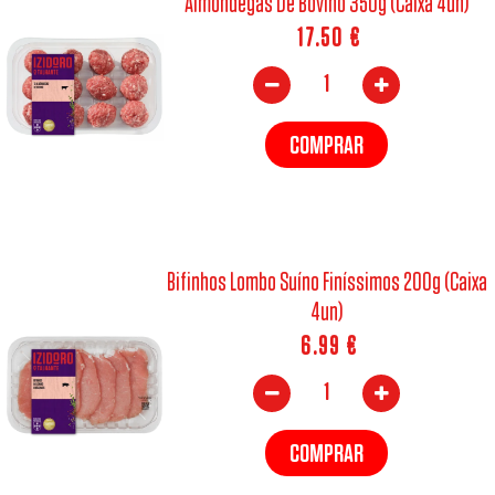
Almôndegas De Bovino 350g (Caixa 4un)
17.50
€
COMPRAR
Bifinhos Lombo Suíno Finíssimos 200g (Caixa
4un)
6.99
€
COMPRAR