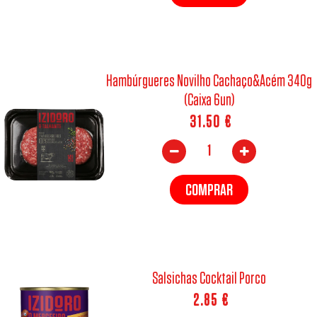
Hambúrgueres Novilho Cachaço&Acém 340g
(Caixa 6un)
31.50
€
COMPRAR
Salsichas Cocktail Porco
2.85
€