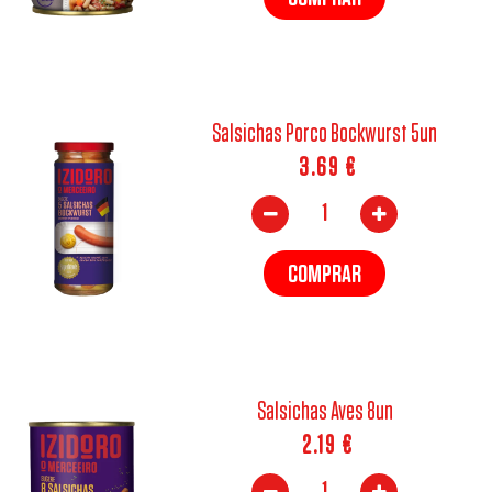
Salsichas Porco Bockwurst 5un
3.69
€
COMPRAR
Salsichas Aves 8un
2.19
€