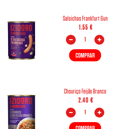
Salsichas Frankfurt 6un
1.55
€
COMPRAR
Chouriço Feijão Branco
2.40
€
COMPRAR