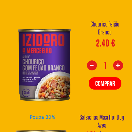
Chouriço Feijão
Branco
2.40
€
COMPRAR
Salsichas Maxi Hot Dog
Poupa 30%
Aves
O
O