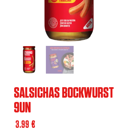
SALSICHAS BOCKWURST
9UN
3.99
€