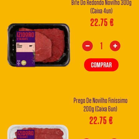
Bife Do Redondo Novilho 300g
(Caixa 4un)
22.75
€
COMPRAR
Prego De Novilho Finíssimo
200g (Caixa 6un)
22.75
€