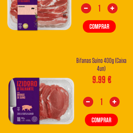
COMPRAR
Bifanas Suíno 400g (Caixa
4un)
9.99
€
COMPRAR