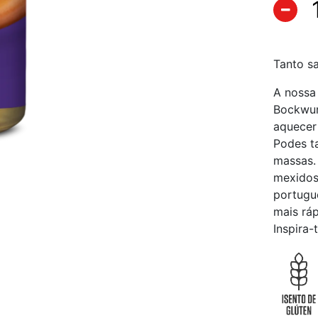
Tanto s
A nossa 
Bockwur
aquecer
Podes t
massas.
mexidos
portugu
mais ráp
Inspira-