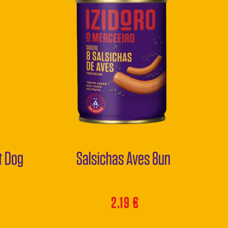
t Dog
Salsichas Aves 8un
2.19
€