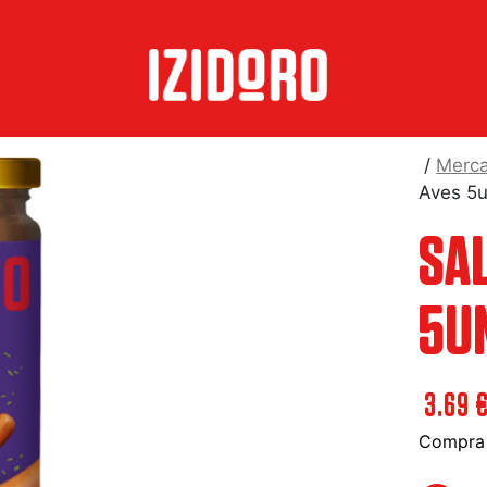
/
Merca
Aves 5
SA
5U
3.69
Compra 