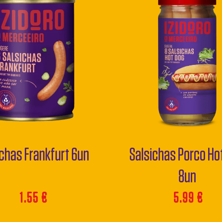
ichas Frankfurt 6un
Salsichas Porco Ho
8un
1.55
€
5.99
€