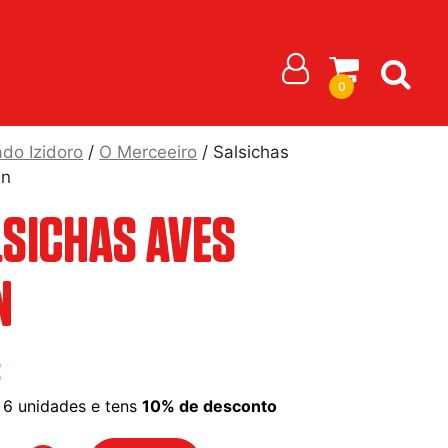
0
do Izidoro
/
O Merceeiro
/ Salsichas
un
LSICHAS AVES
N
€
6 unidades e tens
10% de desconto