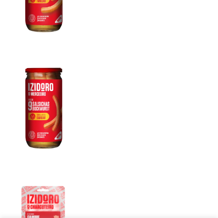
Salsichas Bockwurst 9un