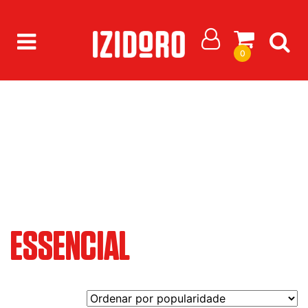
0
/
Mercado Izidoro
/ Gama do produto / Essencial
ESSENCIAL
ESSENCIAL