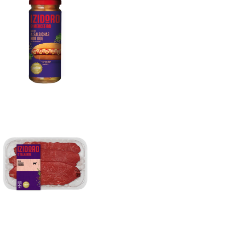
Salsichas Porco Hot Dog 4un
Prego De Novilho Finíssimo 200g (Caixa
6un)