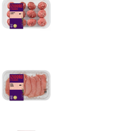
Almôndegas De Bovino 350g (Caixa 4un)
Bifinhos Lombo Suíno Finíssimos 200g
(Caixa 4un)