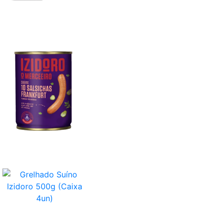
Salsichas Porco Frankfurt 10un
Grelhado Suíno Izidoro 500g (Caixa 4un)