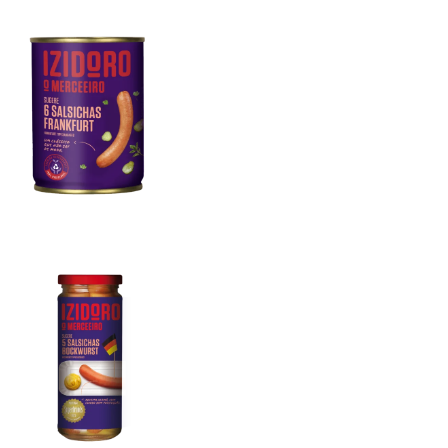
Salsichas Frankfurt 6un
Salsichas Porco Bockwurst 5un