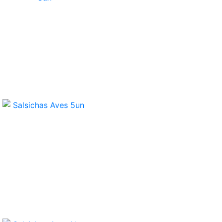
Salsichas Frankfurt 8un
Salsichas Aves
5un