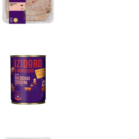
Bifinhos Panados 400g (Caixa 4un)
Salsichas Cocktail Porco