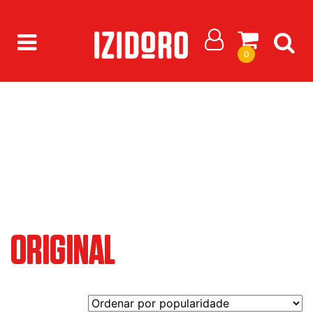
0
/
Mercado Izidoro
/ Gama do produto / Original
ORIGINAL
ORIGINAL