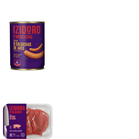
Salsichas Aves 8un
Bifanas Suíno 400g (Caixa 4un)